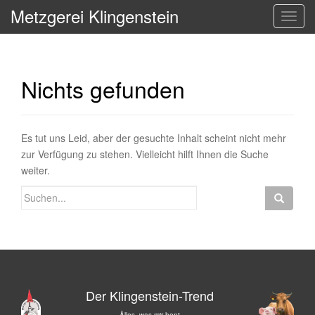
Metzgerei Klingenstein
T
o
g
g
Nichts gefunden
l
e
n
a
Es tut uns Leid, aber der gesuchte Inhalt scheint nicht mehr
v
zur Verfügung zu stehen. Vielleicht hilft Ihnen die Suche
i
weiter.
g
Suchen
a
nach:
t
i
o
n
Der Klingenstein-Trend