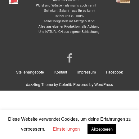
Älles, was mir hent
Wurst und Würstle - wie man's auch nennt
Schinken, Salami - was Ihr so kennt
ist bei uns zu 100%
selbst hergestellt mit Metzger-Händ!
Alles aus eigener Produktion, alle Achtung!
Und
NATÜRLICH
aus eigener Schlachtung!
Stellenangebote
Kontakt
Impressum
Facebook
dazzling Theme by
Colorlib
Powered by
WordPress
Diese Website verwendet Cookies, um deine Erfahrungen zu
verbessern.
Einstellungen
Akzeptieren